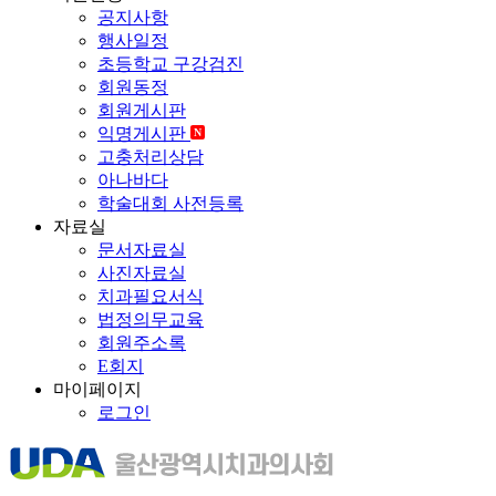
공지사항
행사일정
초등학교 구강검진
회원동정
회원게시판
익명게시판
N
고충처리상담
아나바다
학술대회 사전등록
자료실
문서자료실
사진자료실
치과필요서식
법정의무교육
회원주소록
E회지
마이페이지
로그인