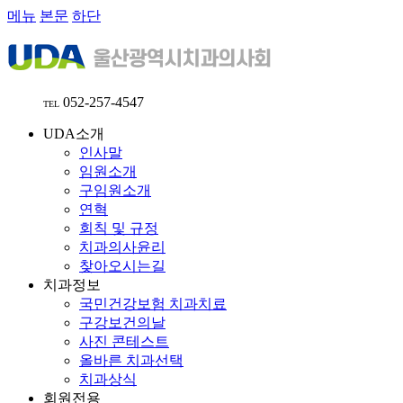
메뉴
본문
하단
052-257-4547
TEL
UDA소개
인사말
임원소개
구임원소개
연혁
회칙 및 규정
치과의사윤리
찾아오시는길
치과정보
국민건강보험 치과치료
구강보건의날
사진 콘테스트
올바른 치과선택
치과상식
회원전용